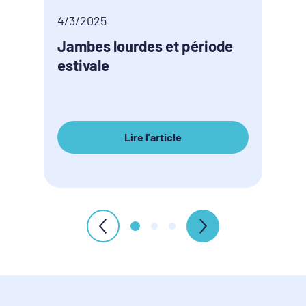
4/3/2025
4/3/
Jambes lourdes et période
Péri
estivale
pour
lour
Lire l'article