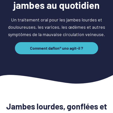
jambes au quotidien
Un traitement oral pour les jambes lourdes et
douloureuses, les varices, les œdèmes et autres
symptômes de la mauvaise circulation veineuse.
Comment daflon® uno agit-il ?
Comment
daflon®
uno
agit-
il
?
Jambes lourdes, gonflées et