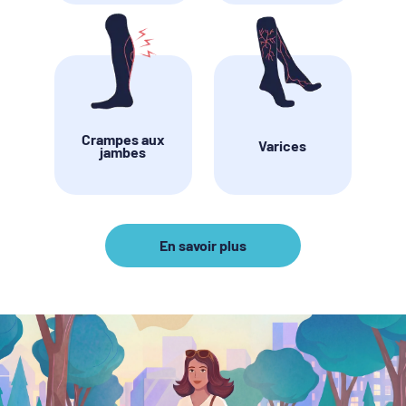
Crampes aux
Varices
jambes
En savoir plus
En
savoir
plus